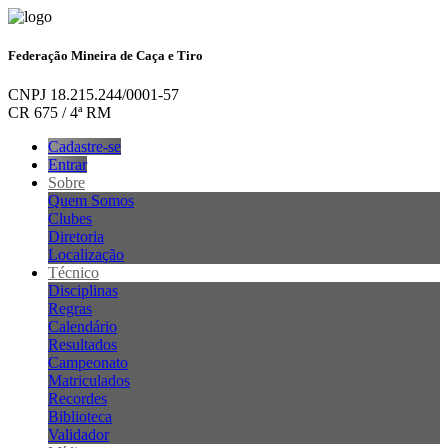
Federação Mineira de Caça e Tiro
CNPJ 18.215.244/0001-57
CR 675 / 4ª RM
Cadastre-se
Entrar
Sobre
Quem Somos
Clubes
Diretoria
Localização
Técnico
Disciplinas
Regras
Calendário
Resultados
Campeonato
Matriculados
Recordes
Biblioteca
Validador