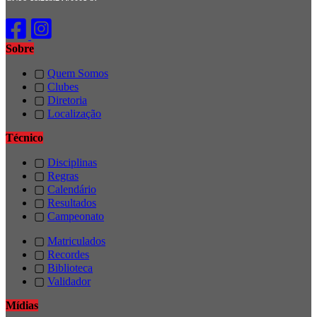
Sobre
▢
Quem Somos
▢
Clubes
▢
Diretoria
▢
Localização
Técnico
▢
Disciplinas
▢
Regras
▢
Calendário
▢
Resultados
▢
Campeonato
▢
Matriculados
▢
Recordes
▢
Biblioteca
▢
Validador
Mídias