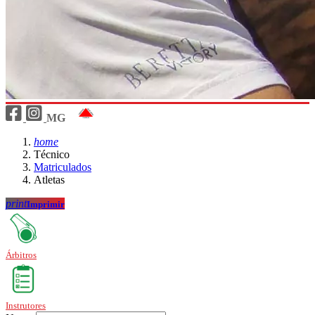
MG
home
Técnico
Matriculados
Atletas
print
Imprimir
Árbitros
Instrutores