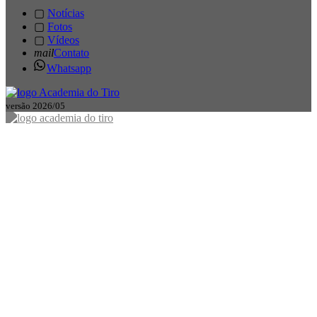
▢
Notícias
▢
Fotos
▢
Vídeos
mail
Contato
Whatsapp
versão 2026/05