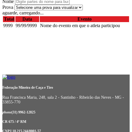
Nome
Prova
aguarde, carregando...
Total
Data
Evento
9999
99/99/9999
Nome do evento em que o atleta participou
Federação Mineira de Caça e Tiro
Rua Francisca Maria, 248, sala 2 - Santinho - Ribeirão das Neves - MG -
33855-770
phone
(31) 9962-12825
CR 675 / 4ª RM
CNPJ 18.215.244/0001-57