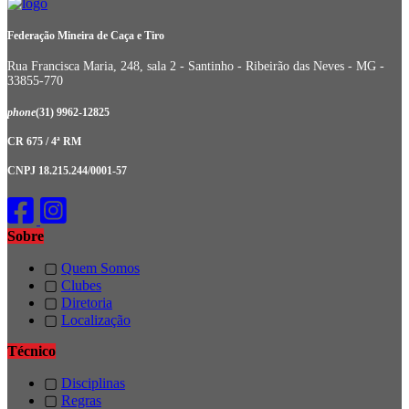
Federação Mineira de Caça e Tiro
Rua Francisca Maria, 248, sala 2 - Santinho - Ribeirão das Neves - MG -
33855-770
phone
(31) 9962-12825
CR 675 / 4ª RM
CNPJ 18.215.244/0001-57
Sobre
▢
Quem Somos
▢
Clubes
▢
Diretoria
▢
Localização
Técnico
▢
Disciplinas
▢
Regras