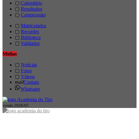
▢
Calendário
▢
Resultados
▢
Campeonato
▢
Matriculados
▢
Recordes
▢
Biblioteca
▢
Validador
Mídias
▢
Notícias
▢
Fotos
▢
Vídeos
mail
Contato
Whatsapp
versão 2026/05