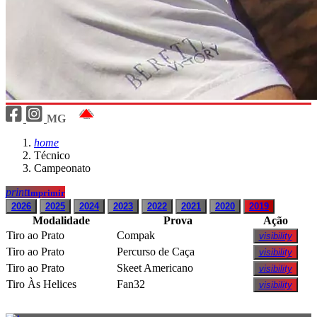
MG
home
Técnico
Campeonato
print
Imprimir
2026
2025
2024
2023
2022
2021
2020
2019
Modalidade
Prova
Ação
Tiro ao Prato
Compak
visibility
Tiro ao Prato
Percurso de Caça
visibility
Tiro ao Prato
Skeet Americano
visibility
Tiro Às Helices
Fan32
visibility