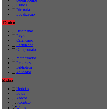
▢
Quem Somos
▢
Clubes
▢
Diretoria
▢
Localização
Técnico
▢
Disciplinas
▢
Regras
▢
Calendário
▢
Resultados
▢
Campeonato
▢
Matriculados
▢
Recordes
▢
Biblioteca
▢
Validador
Mídias
▢
Notícias
▢
Fotos
▢
Vídeos
mail
Contato
Whatsapp