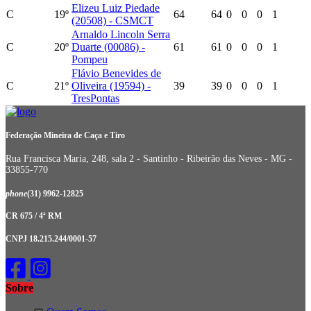
Elizeu Luiz Piedade
C
19º
64
64
0
0
0
1
(20508) - CSMCT
Arnaldo Lincoln Serra
C
20º
Duarte (00086) -
61
61
0
0
0
1
Pompeu
Flávio Benevides de
C
21º
Oliveira (19594) -
39
39
0
0
0
1
TresPontas
Federação Mineira de Caça e Tiro
Rua Francisca Maria, 248, sala 2 - Santinho - Ribeirão das Neves - MG -
33855-770
phone
(31) 9962-12825
CR 675 / 4ª RM
CNPJ 18.215.244/0001-57
Sobre