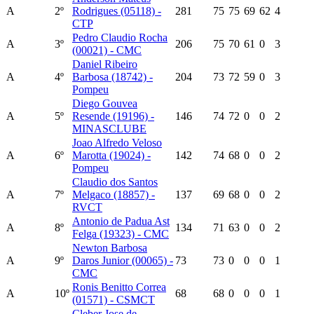
A
2º
Rodrigues (05118) -
281
75
75
69
62
4
CTP
Pedro Claudio Rocha
A
3º
206
75
70
61
0
3
(00021) - CMC
Daniel Ribeiro
A
4º
Barbosa (18742) -
204
73
72
59
0
3
Pompeu
Diego Gouvea
A
5º
Resende (19196) -
146
74
72
0
0
2
MINASCLUBE
Joao Alfredo Veloso
A
6º
Marotta (19024) -
142
74
68
0
0
2
Pompeu
Claudio dos Santos
A
7º
Melgaco (18857) -
137
69
68
0
0
2
RVCT
Antonio de Padua Ast
A
8º
134
71
63
0
0
2
Felga (19323) - CMC
Newton Barbosa
A
9º
Daros Junior (00065) -
73
73
0
0
0
1
CMC
Ronis Benitto Correa
A
10º
68
68
0
0
0
1
(01571) - CSMCT
Cleber Jose de