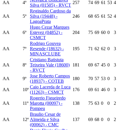
AA
4º
257
74
69
61
53
4
Silva (01505) - RVCT
Reginaldo Cardoso da
AA
5º
Silva (19448) -
246
68
65
61
52
4
LagoaPrata
Hugo Cezar Marques
AA
6º
Estevez (04852) -
204
75
69
60
0
3
CSMCT
Rodrigo Gouvea
AA
7º
Resende (18632) -
195
71
62
62
0
3
MINASCLUBE
Cristiano Batistuta
AA
8º
Teixeira Vale (18600)
181
69
67
45
0
3
- RVCT
Jose Roberto Campos
AA
9º
180
70
57
53
0
3
(18937) - COTEB
Caio Lacerda de Luca
AA
10º
176
69
61
46
0
3
(11263) - CSMCT
Rogerio Figueiredo
AA
11º
Marotta (00097) -
138
75
63
0
0
2
Pompeu
Braulio Cesar de
AA
12º
Almeida e Silva
137
69
68
0
0
2
(00062) - CMC