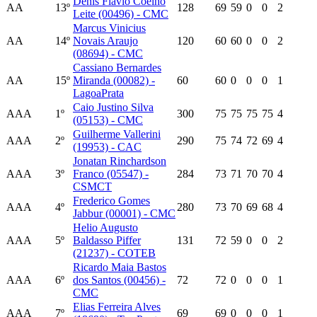
Denis Flavio Coelho
AA
13º
128
69
59
0
0
2
Leite (00496) - CMC
Marcus Vinicius
AA
14º
Novais Araujo
120
60
60
0
0
2
(08694) - CMC
Cassiano Bernardes
AA
15º
Miranda (00082) -
60
60
0
0
0
1
LagoaPrata
Caio Justino Silva
AAA
1º
300
75
75
75
75
4
(05153) - CMC
Guilherme Vallerini
AAA
2º
290
75
74
72
69
4
(19953) - CAC
Jonatan Rinchardson
AAA
3º
Franco (05547) -
284
73
71
70
70
4
CSMCT
Frederico Gomes
AAA
4º
280
73
70
69
68
4
Jabbur (00001) - CMC
Helio Augusto
AAA
5º
Baldasso Piffer
131
72
59
0
0
2
(21237) - COTEB
Ricardo Maia Bastos
AAA
6º
dos Santos (00456) -
72
72
0
0
0
1
CMC
Elias Ferreira Alves
AAA
7º
69
69
0
0
0
1