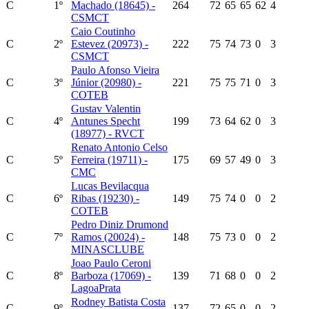
C
1º
Machado (18645) -
264
72
65
65
62
4
CSMCT
Caio Coutinho
C
2º
Estevez (20973) -
222
75
74
73
0
3
CSMCT
Paulo Afonso Vieira
C
3º
Júnior (20980) -
221
75
75
71
0
3
COTEB
Gustav Valentin
C
4º
Antunes Specht
199
73
64
62
0
3
(18977) - RVCT
Renato Antonio Celso
C
5º
Ferreira (19711) -
175
69
57
49
0
3
CMC
Lucas Bevilacqua
C
6º
Ribas (19230) -
149
75
74
0
0
2
COTEB
Pedro Diniz Drumond
C
7º
Ramos (20024) -
148
75
73
0
0
2
MINASCLUBE
Joao Paulo Ceroni
C
8º
Barboza (17069) -
139
71
68
0
0
2
LagoaPrata
Rodney Batista Costa
C
9º
137
72
65
0
0
2