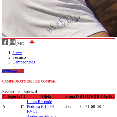
MG
home
Técnico
Campeonatos
print
Imprimir
CAMPEONATO 2026 DE COMPAK
Eventos realizados: 4
Categoria
CL
Atleta
Soma
D
R1
R2
R3
R4
Partic.
Lucas Resende
A
1º
Pedrosa (01504) -
282
75
71
68
68
4
RVCT
Anderson Mateus