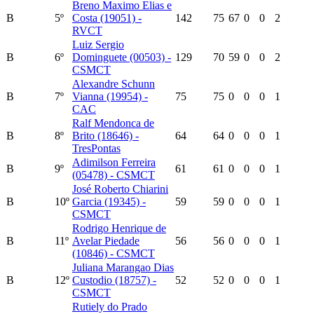
Breno Maximo Elias e
B
5º
Costa (19051) -
142
75
67
0
0
2
RVCT
Luiz Sergio
B
6º
Dominguete (00503) -
129
70
59
0
0
2
CSMCT
Alexandre Schunn
B
7º
Vianna (19954) -
75
75
0
0
0
1
CAC
Ralf Mendonca de
B
8º
Brito (18646) -
64
64
0
0
0
1
TresPontas
Adimilson Ferreira
B
9º
61
61
0
0
0
1
(05478) - CSMCT
José Roberto Chiarini
B
10º
Garcia (19345) -
59
59
0
0
0
1
CSMCT
Rodrigo Henrique de
B
11º
Avelar Piedade
56
56
0
0
0
1
(10846) - CSMCT
Juliana Marangao Dias
B
12º
Custodio (18757) -
52
52
0
0
0
1
CSMCT
Rutiely do Prado