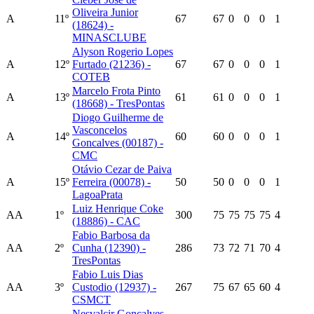
Oliveira Junior
A
11º
67
67
0
0
0
1
(18624) -
MINASCLUBE
Alyson Rogerio Lopes
A
12º
Furtado (21236) -
67
67
0
0
0
1
COTEB
Marcelo Frota Pinto
A
13º
61
61
0
0
0
1
(18668) - TresPontas
Diogo Guilherme de
Vasconcelos
A
14º
60
60
0
0
0
1
Goncalves (00187) -
CMC
Otávio Cezar de Paiva
A
15º
Ferreira (00078) -
50
50
0
0
0
1
LagoaPrata
Luiz Henrique Coke
AA
1º
300
75
75
75
75
4
(18886) - CAC
Fabio Barbosa da
AA
2º
Cunha (12390) -
286
73
72
71
70
4
TresPontas
Fabio Luis Dias
AA
3º
Custodio (12937) -
267
75
67
65
60
4
CSMCT
Nesvalcir Goncalves