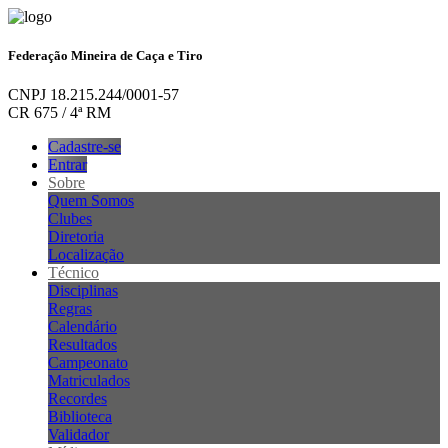
Federação Mineira de Caça e Tiro
CNPJ 18.215.244/0001-57
CR 675 / 4ª RM
Cadastre-se
Entrar
Sobre
Quem Somos
Clubes
Diretoria
Localização
Técnico
Disciplinas
Regras
Calendário
Resultados
Campeonato
Matriculados
Recordes
Biblioteca
Validador