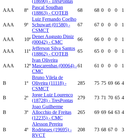
(18690) - TresPontas
Pascal Soudhan
AAA
8º
68
68
0
0
0
1
(18863) - COTEB
Luiz Fernando Coelho
AAA
9º
Schuwart (01580) -
67
67
0
0
0
1
CSMCT
Dener Augusto Diniz
AAA
10º
66
66
0
0
0
1
(00042) - CMC
Jefferson Silva Santos
AAA
11º
65
65
0
0
0
1
(18862) - COTEB
Ivan Oliveira
AAA
12º
Mascarenhas (00064) -
61
61
0
0
0
1
CMC
Bruno Vilela de
B
1º
Oliveira (11118) -
285
75
75
69
66
4
CSMCT
Jorge Luiz Lourenco
B
2º
279
73
71
70
65
4
(18728) - TresPontas
Joao Guilherme
B
3º
Allocchio de Freitas
265
69
69
64
63
4
(12235) - CMC
Alesson Pereira
B
4º
Rodrigues (19695) -
208
73
68
67
0
3
RVCT