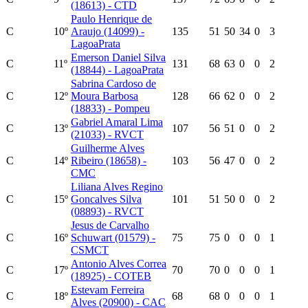
(18613) - CTD
Paulo Henrique de
C
10º
Araujo (14099) -
135
51
50
34
0
3
LagoaPrata
Emerson Daniel Silva
C
11º
131
68
63
0
0
2
(18844) - LagoaPrata
Sabrina Cardoso de
C
12º
Moura Barbosa
128
66
62
0
0
2
(18833) - Pompeu
Gabriel Amaral Lima
C
13º
107
56
51
0
0
2
(21033) - RVCT
Guilherme Alves
C
14º
Ribeiro (18658) -
103
56
47
0
0
2
CMC
Liliana Alves Regino
C
15º
Goncalves Silva
101
51
50
0
0
2
(08893) - RVCT
Jesus de Carvalho
C
16º
Schuwart (01579) -
75
75
0
0
0
1
CSMCT
Antonio Alves Correa
C
17º
70
70
0
0
0
1
(18925) - COTEB
Estevam Ferreira
C
18º
68
68
0
0
0
1
Alves (20900) - CAC