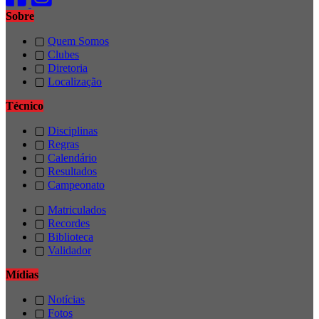
Sobre
▢
Quem Somos
▢
Clubes
▢
Diretoria
▢
Localização
Técnico
▢
Disciplinas
▢
Regras
▢
Calendário
▢
Resultados
▢
Campeonato
▢
Matriculados
▢
Recordes
▢
Biblioteca
▢
Validador
Mídias
▢
Notícias
▢
Fotos