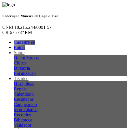
Federação Mineira de Caça e Tiro
CNPJ 18.215.244/0001-57
CR 675 / 4ª RM
Cadastre-se
Entrar
Sobre
Quem Somos
Clubes
Diretoria
Localização
Técnico
Disciplinas
Regras
Calendário
Resultados
Campeonato
Matriculados
Recordes
Biblioteca
Validador