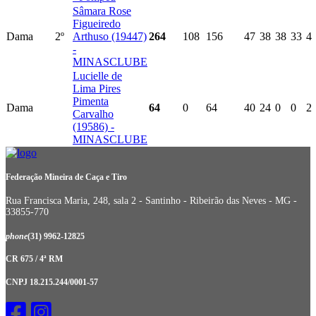
Sâmara Rose
Figueiredo
Dama
2º
Arthuso (19447)
264
108
156
47
38
38
33
4
-
MINASCLUBE
Lucielle de
Lima Pires
Pimenta
Dama
64
0
64
40
24
0
0
2
Carvalho
(19586) -
MINASCLUBE
Federação Mineira de Caça e Tiro
Rua Francisca Maria, 248, sala 2 - Santinho - Ribeirão das Neves - MG -
33855-770
phone
(31) 9962-12825
CR 675 / 4ª RM
CNPJ 18.215.244/0001-57