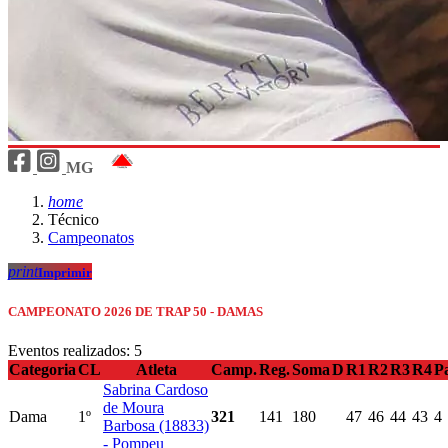
MG
home
Técnico
Campeonatos
print
Imprimir
CAMPEONATO 2026 DE TRAP 50 - DAMAS
Eventos realizados: 5
Categoria
CL
Atleta
Camp.
Reg.
Soma
D
R1
R2
R3
R4
Pa
Sabrina Cardoso
de Moura
Dama
1º
321
141
180
47
46
44
43
4
Barbosa (18833)
- Pompeu