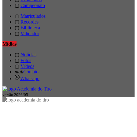
▢
Campeonato
▢
Matriculados
▢
Recordes
▢
Biblioteca
▢
Validador
Mídias
▢
Notícias
▢
Fotos
▢
Vídeos
mail
Contato
Whatsapp
versão 2026/05