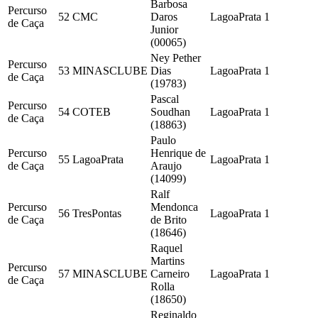
Barbosa
Percurso
52
CMC
Daros
LagoaPrata
1
de Caça
Junior
(00065)
Ney Pether
Percurso
53
MINASCLUBE
Dias
LagoaPrata
1
de Caça
(19783)
Pascal
Percurso
54
COTEB
Soudhan
LagoaPrata
1
de Caça
(18863)
Paulo
Percurso
Henrique de
55
LagoaPrata
LagoaPrata
1
de Caça
Araujo
(14099)
Ralf
Percurso
Mendonca
56
TresPontas
LagoaPrata
1
de Caça
de Brito
(18646)
Raquel
Martins
Percurso
57
MINASCLUBE
Carneiro
LagoaPrata
1
de Caça
Rolla
(18650)
Reginaldo