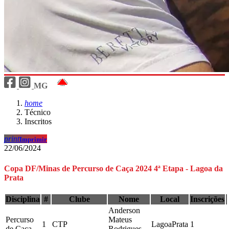
MG
home
Técnico
Inscritos
print
Imprimir
22/06/2024
Copa DF/Minas de Percurso de Caça 2024 4ª Etapa - Lagoa da
Prata
Disciplina
#
Clube
Nome
Local
Inscrições
Anderson
Percurso
Mateus
1
CTP
LagoaPrata
1
de Caça
Rodrigues