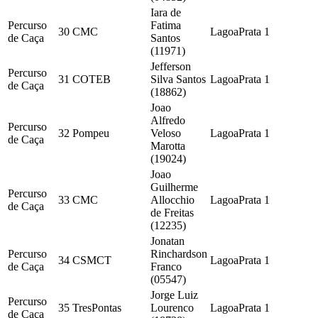
Iara de
Percurso
Fatima
30
CMC
LagoaPrata
1
de Caça
Santos
(11971)
Jefferson
Percurso
31
COTEB
Silva Santos
LagoaPrata
1
de Caça
(18862)
Joao
Alfredo
Percurso
32
Pompeu
Veloso
LagoaPrata
1
de Caça
Marotta
(19024)
Joao
Guilherme
Percurso
33
CMC
Allocchio
LagoaPrata
1
de Caça
de Freitas
(12235)
Jonatan
Percurso
Rinchardson
34
CSMCT
LagoaPrata
1
de Caça
Franco
(05547)
Jorge Luiz
Percurso
35
TresPontas
Lourenco
LagoaPrata
1
de Caça