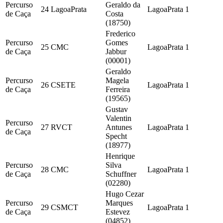
Percurso
Geraldo da
24
LagoaPrata
LagoaPrata
1
de Caça
Costa
(18750)
Frederico
Percurso
Gomes
25
CMC
LagoaPrata
1
de Caça
Jabbur
(00001)
Geraldo
Percurso
Magela
26
CSETE
LagoaPrata
1
de Caça
Ferreira
(19565)
Gustav
Valentin
Percurso
27
RVCT
Antunes
LagoaPrata
1
de Caça
Specht
(18977)
Henrique
Percurso
Silva
28
CMC
LagoaPrata
1
de Caça
Schuffner
(02280)
Hugo Cezar
Percurso
Marques
29
CSMCT
LagoaPrata
1
de Caça
Estevez
(04852)