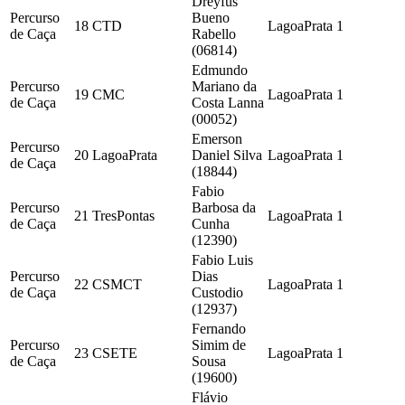
Dreyfus
Percurso
Bueno
18
CTD
LagoaPrata
1
de Caça
Rabello
(06814)
Edmundo
Percurso
Mariano da
19
CMC
LagoaPrata
1
de Caça
Costa Lanna
(00052)
Emerson
Percurso
20
LagoaPrata
Daniel Silva
LagoaPrata
1
de Caça
(18844)
Fabio
Percurso
Barbosa da
21
TresPontas
LagoaPrata
1
de Caça
Cunha
(12390)
Fabio Luis
Percurso
Dias
22
CSMCT
LagoaPrata
1
de Caça
Custodio
(12937)
Fernando
Percurso
Simim de
23
CSETE
LagoaPrata
1
de Caça
Sousa
(19600)
Flávio