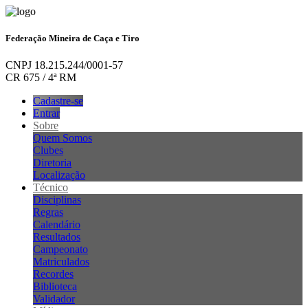
Federação Mineira de Caça e Tiro
CNPJ 18.215.244/0001-57
CR 675 / 4ª RM
Cadastre-se
Entrar
Sobre
Quem Somos
Clubes
Diretoria
Localização
Técnico
Disciplinas
Regras
Calendário
Resultados
Campeonato
Matriculados
Recordes
Biblioteca
Validador