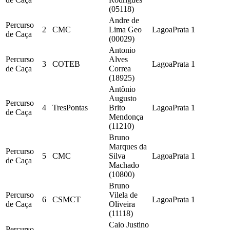
(05118)
Andre de
Percurso
2
CMC
Lima Geo
LagoaPrata
1
de Caça
(00029)
Antonio
Percurso
Alves
3
COTEB
LagoaPrata
1
de Caça
Correa
(18925)
Antônio
Augusto
Percurso
4
TresPontas
Brito
LagoaPrata
1
de Caça
Mendonça
(11210)
Bruno
Marques da
Percurso
5
CMC
Silva
LagoaPrata
1
de Caça
Machado
(10800)
Bruno
Percurso
Vilela de
6
CSMCT
LagoaPrata
1
de Caça
Oliveira
(11118)
Caio Justino
Percurso