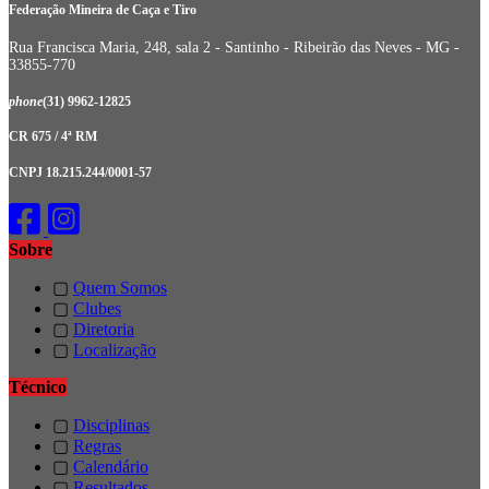
Federação Mineira de Caça e Tiro
Rua Francisca Maria, 248, sala 2 - Santinho - Ribeirão das Neves - MG -
33855-770
phone
(31) 9962-12825
CR 675 / 4ª RM
CNPJ 18.215.244/0001-57
Sobre
▢
Quem Somos
▢
Clubes
▢
Diretoria
▢
Localização
Técnico
▢
Disciplinas
▢
Regras
▢
Calendário
▢
Resultados