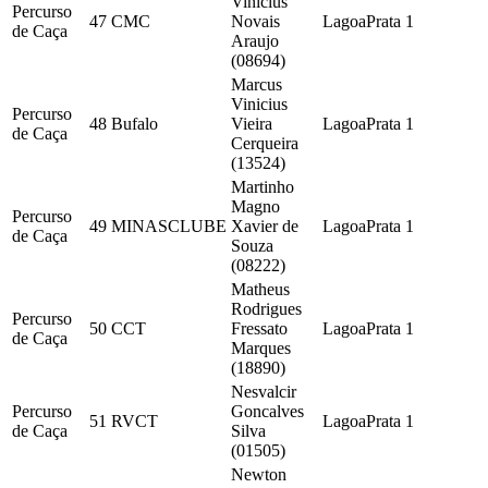
Vinicius
Percurso
47
CMC
Novais
LagoaPrata
1
de Caça
Araujo
(08694)
Marcus
Vinicius
Percurso
48
Bufalo
Vieira
LagoaPrata
1
de Caça
Cerqueira
(13524)
Martinho
Magno
Percurso
49
MINASCLUBE
Xavier de
LagoaPrata
1
de Caça
Souza
(08222)
Matheus
Rodrigues
Percurso
50
CCT
Fressato
LagoaPrata
1
de Caça
Marques
(18890)
Nesvalcir
Percurso
Goncalves
51
RVCT
LagoaPrata
1
de Caça
Silva
(01505)
Newton