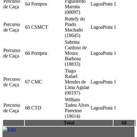
Percurso
Figueiredo
64
Pompeu
LagoaPrata
1
de Caça
Marotta
(00097)
Rutiely do
Percurso
Prado
65
CSMCT
LagoaPrata
1
de Caça
Machado
(18645)
Sabrina
Cardoso de
Percurso
66
Pompeu
Moura
LagoaPrata
1
de Caça
Barbosa
(18833)
Tiago
Rafael
Percurso
67
CMC
Mendes de
LagoaPrata
1
de Caça
Lima Aguiar
(00197)
William
Percurso
Tadeu Alves
68
CTD
LagoaPrata
1
de Caça
Parreiras
(18614)
Total
68