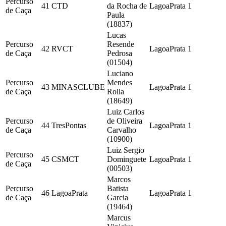
Percurso
41
CTD
da Rocha de
LagoaPrata
1
de Caça
Paula
(18837)
Lucas
Percurso
Resende
42
RVCT
LagoaPrata
1
de Caça
Pedrosa
(01504)
Luciano
Percurso
Mendes
43
MINASCLUBE
LagoaPrata
1
de Caça
Rolla
(18649)
Luiz Carlos
Percurso
de Oliveira
44
TresPontas
LagoaPrata
1
de Caça
Carvalho
(10900)
Luiz Sergio
Percurso
45
CSMCT
Dominguete
LagoaPrata
1
de Caça
(00503)
Marcos
Percurso
Batista
46
LagoaPrata
LagoaPrata
1
de Caça
Garcia
(19464)
Marcus