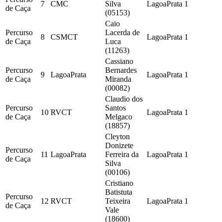
7
CMC
Silva
LagoaPrata
1
de Caça
(05153)
Caio
Percurso
Lacerda de
8
CSMCT
LagoaPrata
1
de Caça
Luca
(11263)
Cassiano
Percurso
Bernardes
9
LagoaPrata
LagoaPrata
1
de Caça
Miranda
(00082)
Claudio dos
Percurso
Santos
10
RVCT
LagoaPrata
1
de Caça
Melgaco
(18857)
Cleyton
Donizete
Percurso
11
LagoaPrata
Ferreira da
LagoaPrata
1
de Caça
Silva
(00106)
Cristiano
Batistuta
Percurso
12
RVCT
Teixeira
LagoaPrata
1
de Caça
Vale
(18600)