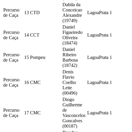
Dabila da
Percurso
Conceicao
13
CTD
LagoaPrata
1
de Caça
Alexandre
(19749)
Daniel
Percurso
Figueiredo
14
CCT
LagoaPrata
1
de Caça
Oliveira
(18474)
Daniel
Percurso
Ribeiro
15
Pompeu
LagoaPrata
1
de Caça
Barbosa
(18742)
Denis
Flavio
Percurso
16
CMC
Coelho
LagoaPrata
1
de Caça
Leite
(00496)
Diogo
Guilherme
Percurso
de
17
CMC
LagoaPrata
1
de Caça
Vasconcelos
Goncalves
(00187)