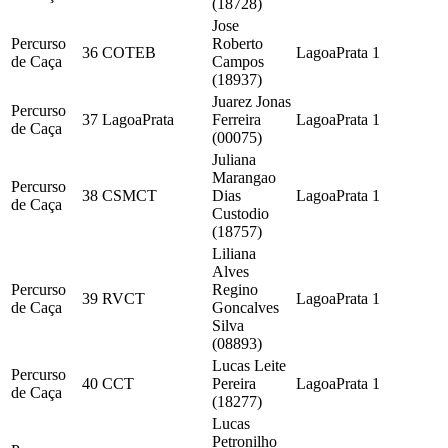
(18728)
Jose
Percurso
Roberto
36
COTEB
LagoaPrata
1
de Caça
Campos
(18937)
Juarez Jonas
Percurso
37
LagoaPrata
Ferreira
LagoaPrata
1
de Caça
(00075)
Juliana
Marangao
Percurso
38
CSMCT
Dias
LagoaPrata
1
de Caça
Custodio
(18757)
Liliana
Alves
Percurso
Regino
39
RVCT
LagoaPrata
1
de Caça
Goncalves
Silva
(08893)
Lucas Leite
Percurso
40
CCT
Pereira
LagoaPrata
1
de Caça
(18277)
Lucas
Petronilho