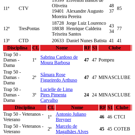
19399 Erivelton Bastos de
Oliveira
48
11ª
CTV
85
19401 Alexandre Augusto
37
Moreira Pereira
18728 Jorge Luiz Lourenco
43
12ª
TresPontas
18838 Henrique Caldeira
77
34
Teixeira Santos
13ª
CTD
20633 Daniel Nunes Batista
41
41
Disciplina
CL
Nome
RF
S1
Clube
Trap 50 -
Sabrina Cardoso de
Damas -
1º
47
47
Pompeu
Moura Barbosa
Dama
Trap 50 -
Sâmara Rose
Damas -
2º
47
47
MINASCLUBE
Figueiredo Arthuso
Dama
Trap 50 -
Lucielle de Lima
Damas -
3º
Pires Pimenta
24
24
MINASCLUBE
Dama
Carvalho
Disciplina
CL
Nome
RF
S1
Clube
Trap 50 - Veteranos -
Antonio Juliano
1º
46
46
CTCI
Veterano
Breyner
Trap 50 - Veteranos -
Marcelo de
2º
45
45
COTEB
Veterano
Magalhães Alves