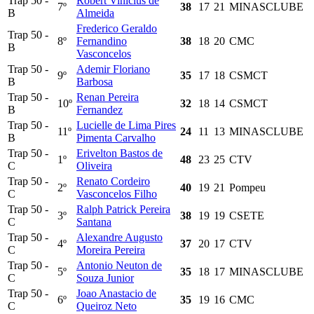
Trap 50 -
Robert Vinicius de
7º
38
17
21
MINASCLUBE
B
Almeida
Frederico Geraldo
Trap 50 -
8º
Fernandino
38
18
20
CMC
B
Vasconcelos
Trap 50 -
Ademir Floriano
9º
35
17
18
CSMCT
B
Barbosa
Trap 50 -
Renan Pereira
10º
32
18
14
CSMCT
B
Fernandez
Trap 50 -
Lucielle de Lima Pires
11º
24
11
13
MINASCLUBE
B
Pimenta Carvalho
Trap 50 -
Erivelton Bastos de
1º
48
23
25
CTV
C
Oliveira
Trap 50 -
Renato Cordeiro
2º
40
19
21
Pompeu
C
Vasconcelos Filho
Trap 50 -
Ralph Patrick Pereira
3º
38
19
19
CSETE
C
Santana
Trap 50 -
Alexandre Augusto
4º
37
20
17
CTV
C
Moreira Pereira
Trap 50 -
Antonio Neuton de
5º
35
18
17
MINASCLUBE
C
Souza Junior
Trap 50 -
Joao Anastacio de
6º
35
19
16
CMC
C
Queiroz Neto