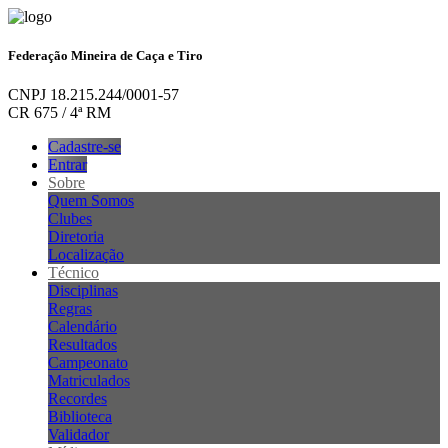
Federação Mineira de Caça e Tiro
CNPJ 18.215.244/0001-57
CR 675 / 4ª RM
Cadastre-se
Entrar
Sobre
Quem Somos
Clubes
Diretoria
Localização
Técnico
Disciplinas
Regras
Calendário
Resultados
Campeonato
Matriculados
Recordes
Biblioteca
Validador