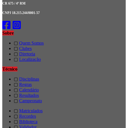
CR 675 / 4ª RM
CNPJ 18.215.244/0001-57
Sobre
▢
Quem Somos
▢
Clubes
▢
Diretoria
▢
Localização
Técnico
▢
Disciplinas
▢
Regras
▢
Calendário
▢
Resultados
▢
Campeonato
▢
Matriculados
▢
Recordes
▢
Biblioteca
▢
Validador