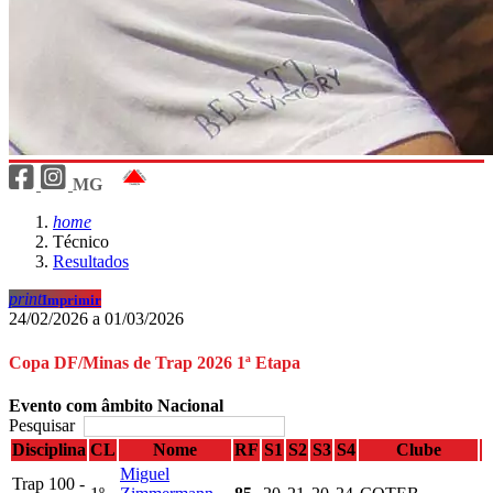
MG
home
Técnico
Resultados
print
Imprimir
24/02/2026 a 01/03/2026
Copa DF/Minas de Trap 2026 1ª Etapa
Evento com âmbito Nacional
Pesquisar
Disciplina
CL
Nome
RF
S1
S2
S3
S4
Clube
Miguel
Trap 100 -