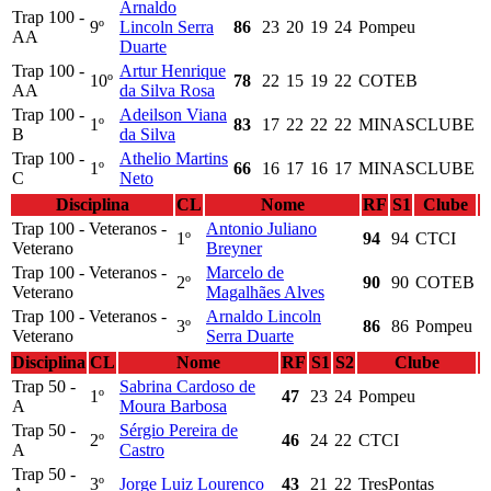
Arnaldo
Trap 100 -
9º
Lincoln Serra
86
23
20
19
24
Pompeu
AA
Duarte
Trap 100 -
Artur Henrique
10º
78
22
15
19
22
COTEB
AA
da Silva Rosa
Trap 100 -
Adeilson Viana
1º
83
17
22
22
22
MINASCLUBE
B
da Silva
Trap 100 -
Athelio Martins
1º
66
16
17
16
17
MINASCLUBE
C
Neto
Disciplina
CL
Nome
RF
S1
Clube
Trap 100 - Veteranos -
Antonio Juliano
1º
94
94
CTCI
Veterano
Breyner
Trap 100 - Veteranos -
Marcelo de
2º
90
90
COTEB
Veterano
Magalhães Alves
Trap 100 - Veteranos -
Arnaldo Lincoln
3º
86
86
Pompeu
Veterano
Serra Duarte
Disciplina
CL
Nome
RF
S1
S2
Clube
Trap 50 -
Sabrina Cardoso de
1º
47
23
24
Pompeu
A
Moura Barbosa
Trap 50 -
Sérgio Pereira de
2º
46
24
22
CTCI
A
Castro
Trap 50 -
3º
Jorge Luiz Lourenco
43
21
22
TresPontas