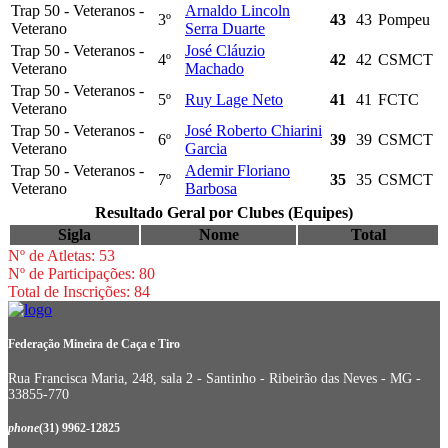
Trap 50 - Veteranos -
Arnaldo Lincoln
3º
43
43
Pompeu
Veterano
Serra Duarte
Trap 50 - Veteranos -
José Cláuzio
4º
42
42
CSMCT
Veterano
Machado
Trap 50 - Veteranos -
5º
Ruy Lage Neto
41
41
FCTC
Veterano
Trap 50 - Veteranos -
José Roberto Chiarini
6º
39
39
CSMCT
Veterano
Garcia
Trap 50 - Veteranos -
Ademir Floriano
7º
35
35
CSMCT
Veterano
Barbosa
Resultado Geral por Clubes (Equipes)
Sigla
Nome
Total
Nº de Atletas: 53
Nº de Participações: 80
Total de Inscrições: 84
Federação Mineira de Caça e Tiro
Rua Francisca Maria, 248, sala 2 - Santinho - Ribeirão das Neves - MG -
33855-770
phone
(31) 9962-12825