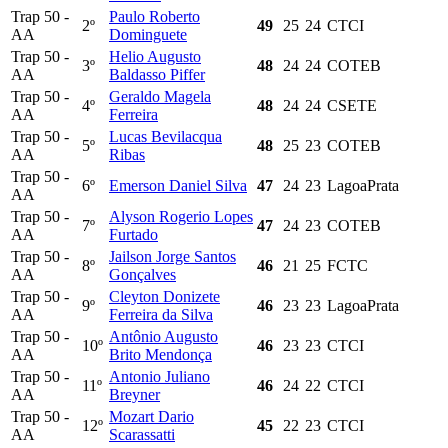
Trap 50 -
Paulo Roberto
2º
49
25
24
CTCI
AA
Dominguete
Trap 50 -
Helio Augusto
3º
48
24
24
COTEB
AA
Baldasso Piffer
Trap 50 -
Geraldo Magela
4º
48
24
24
CSETE
AA
Ferreira
Trap 50 -
Lucas Bevilacqua
5º
48
25
23
COTEB
AA
Ribas
Trap 50 -
6º
Emerson Daniel Silva
47
24
23
LagoaPrata
AA
Trap 50 -
Alyson Rogerio Lopes
7º
47
24
23
COTEB
AA
Furtado
Trap 50 -
Jailson Jorge Santos
8º
46
21
25
FCTC
AA
Gonçalves
Trap 50 -
Cleyton Donizete
9º
46
23
23
LagoaPrata
AA
Ferreira da Silva
Trap 50 -
Antônio Augusto
10º
46
23
23
CTCI
AA
Brito Mendonça
Trap 50 -
Antonio Juliano
11º
46
24
22
CTCI
AA
Breyner
Trap 50 -
Mozart Dario
12º
45
22
23
CTCI
AA
Scarassatti