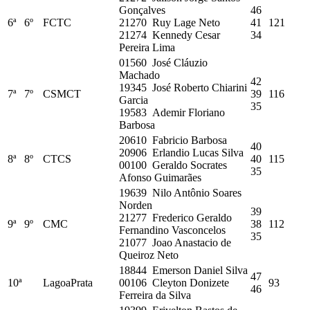
Gonçalves
46
6ª
6º
FCTC
21270 Ruy Lage Neto
41
121
21274 Kennedy Cesar
34
Pereira Lima
01560 José Cláuzio
Machado
42
19345 José Roberto Chiarini
7ª
7º
CSMCT
39
116
Garcia
35
19583 Ademir Floriano
Barbosa
20610 Fabricio Barbosa
40
20906 Erlandio Lucas Silva
8ª
8º
CTCS
40
115
00100 Geraldo Socrates
35
Afonso Guimarães
19639 Nilo Antônio Soares
Norden
39
21277 Frederico Geraldo
9ª
9º
CMC
38
112
Fernandino Vasconcelos
35
21077 Joao Anastacio de
Queiroz Neto
18844 Emerson Daniel Silva
47
10ª
LagoaPrata
00106 Cleyton Donizete
93
46
Ferreira da Silva