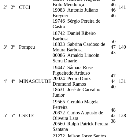
Brito Mendonça
46
2ª
2º
CTCI
141
19083 Antonio Juliano
46
Breyner
46
19746 Sérgio Pereira de
Castro
18742 Daniel Ribeiro
Barbosa
50
18833 Sabrina Cardoso de
3ª
3º
Pompeu
47
140
Moura Barbosa
43
00086 Arnaldo Lincoln
Serra Duarte
19447 Sâmara Rose
Figueiredo Arthuso
47
20024 Pedro Diniz
4ª
4º
MINASCLUBE
44
131
Drumond Ramos
40
18631 José de Carvalho
Junior
19565 Geraldo Magela
Ferreira
48
20872 Carlos Augusto de
5ª
5º
CSETE
42
128
Oliveira Lara
38
20560 Ralph Patrick Pereira
Santana
21272 Jailson Jorge Santos