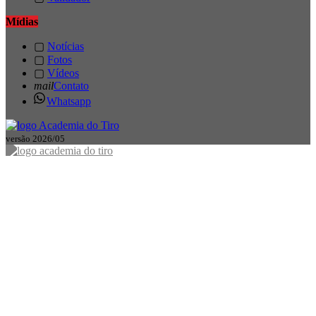
Mídias
▢
Notícias
▢
Fotos
▢
Vídeos
mail
Contato
Whatsapp
versão 2026/05