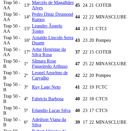
Trap 50 -
Marcelo de Magalhães
13º
45
24
21
COTEB
AA
Alves
Trap 50 -
Pedro Diniz Drumond
14º
44
22
22
MINASCLUBE
AA
Ramos
Trap 50 -
Leandro Ângelo
15º
44
23
21
CTCI
AA
Tostes
Trap 50 -
Arnaldo Lincoln Serra
16º
43
23
20
Pompeu
AA
Duarte
Trap 50 -
Artur Henrique da
17º
37
22
15
COTEB
AA
Silva Rosa
Trap 50 -
Sâmara Rose
1º
47
25
22
MINASCLUBE
B
Figueiredo Arthuso
Trap 50 -
Leonel Anselmo de
2º
42
22
20
Pompeu
B
Carvalho
Trap 50 -
3º
Ruy Lage Neto
41
22
19
FCTC
B
Trap 50 -
4º
Fabricio Barbosa
40
22
18
CTCS
B
Trap 50 -
5º
Erlandio Lucas Silva
40
23
17
CTCS
B
Trap 50 -
Adeilson Viana da
6º
39
17
22
MINASCLUBE
B
Silva