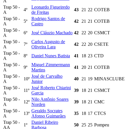
A
Trap 50 -
Leonardo Figueiredo
4º
43
21
22
COTEB
A
de Freitas
Trap 50 -
Rodrigo Santos de
5º
42
21
21
COTEB
A
Castro
Trap 50 -
6º
José Cláuzio Machado
42
22
20
CSMCT
A
Trap 50 -
Carlos Augusto de
7º
42
22
20
CSETE
A
Oliveira Lara
Trap 50 -
8º
Daniel Nunes Batista
41
18
23
CTD
A
Trap 50 -
Miguel Zimmermann
9º
41
20
21
COTEB
A
Martins
Trap 50 -
José de Carvalho
10º
40
21
19
MINASCLUBE
A
Junior
Trap 50 -
José Roberto Chiarini
11º
39
18
21
CSMCT
A
Garcia
Trap 50 -
Nilo Antônio Soares
12º
39
18
21
CMC
A
Norden
Trap 50 -
Geraldo Socrates
13º
35
18
17
CTCS
A
Afonso Guimarães
Trap 50 -
Daniel Ribeiro
1º
50
25
25
Pompeu
AA
Barbosa