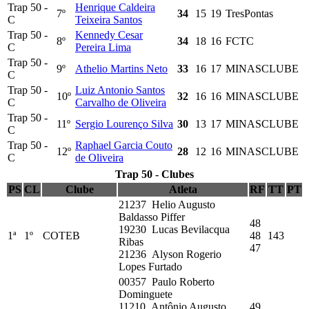
Trap 50 -
Henrique Caldeira
7º
34
15
19
TresPontas
C
Teixeira Santos
Trap 50 -
Kennedy Cesar
8º
34
18
16
FCTC
C
Pereira Lima
Trap 50 -
9º
Athelio Martins Neto
33
16
17
MINASCLUBE
C
Trap 50 -
Luiz Antonio Santos
10º
32
16
16
MINASCLUBE
C
Carvalho de Oliveira
Trap 50 -
11º
Sergio Lourenço Silva
30
13
17
MINASCLUBE
C
Trap 50 -
Raphael Garcia Couto
12º
28
12
16
MINASCLUBE
C
de Oliveira
Trap 50 - Clubes
PS
CL
Clube
Atleta
RF
TT
PT
21237 Helio Augusto
Baldasso Piffer
48
19230 Lucas Bevilacqua
1ª
1º
COTEB
48
143
Ribas
47
21236 Alyson Rogerio
Lopes Furtado
00357 Paulo Roberto
Dominguete
11210 Antônio Augusto
49