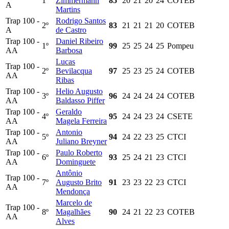
1º
Zimmermann
85
20
21
20
24
COTEB
A
Martins
Trap 100 -
Rodrigo Santos
2º
83
21
21
21
20
COTEB
A
de Castro
Trap 100 -
Daniel Ribeiro
1º
99
25
25
24
25
Pompeu
AA
Barbosa
Lucas
Trap 100 -
2º
Bevilacqua
97
25
23
25
24
COTEB
AA
Ribas
Trap 100 -
Helio Augusto
3º
96
24
24
24
24
COTEB
AA
Baldasso Piffer
Trap 100 -
Geraldo
4º
95
24
24
23
24
CSETE
AA
Magela Ferreira
Trap 100 -
Antonio
5º
94
24
22
23
25
CTCI
AA
Juliano Breyner
Trap 100 -
Paulo Roberto
6º
93
25
24
21
23
CTCI
AA
Dominguete
Antônio
Trap 100 -
7º
Augusto Brito
91
23
23
22
23
CTCI
AA
Mendonça
Marcelo de
Trap 100 -
8º
Magalhães
90
24
21
22
23
COTEB
AA
Alves