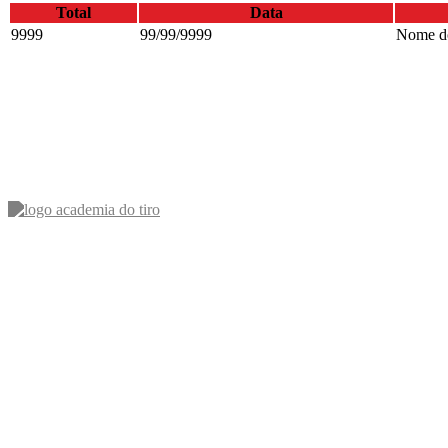
Total
Data
9999
99/99/9999
Nome do