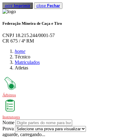
print
Imprimir
close
Fechar
Federação Mineira de Caça e Tiro
CNPJ 18.215.244/0001-57
CR 675 / 4ª RM
home
Técnico
Matriculados
Atletas
Árbitros
Instrutores
Nome
Prova
aguarde, carregando...