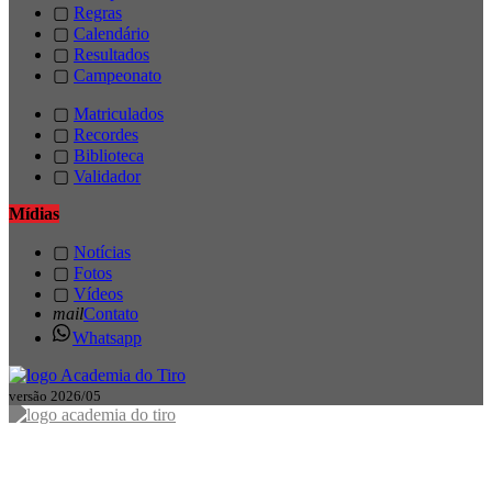
▢
Regras
▢
Calendário
▢
Resultados
▢
Campeonato
▢
Matriculados
▢
Recordes
▢
Biblioteca
▢
Validador
Mídias
▢
Notícias
▢
Fotos
▢
Vídeos
mail
Contato
Whatsapp
versão 2026/05