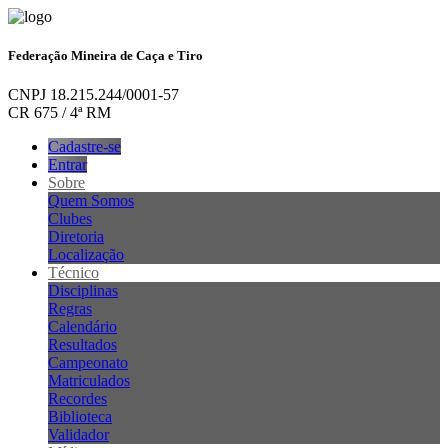
Federação Mineira de Caça e Tiro
CNPJ 18.215.244/0001-57
CR 675 / 4ª RM
Cadastre-se
Entrar
Sobre
Quem Somos
Clubes
Diretoria
Localização
Técnico
Disciplinas
Regras
Calendário
Resultados
Campeonato
Matriculados
Recordes
Biblioteca
Validador