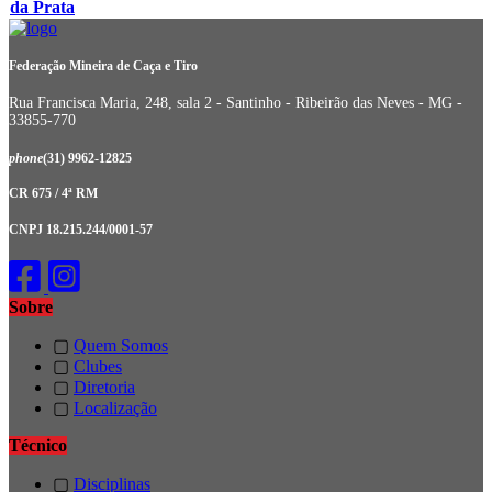
da Prata
Federação Mineira de Caça e Tiro
Rua Francisca Maria, 248, sala 2 - Santinho - Ribeirão das Neves - MG -
33855-770
phone
(31) 9962-12825
CR 675 / 4ª RM
CNPJ 18.215.244/0001-57
Sobre
▢
Quem Somos
▢
Clubes
▢
Diretoria
▢
Localização
Técnico
▢
Disciplinas