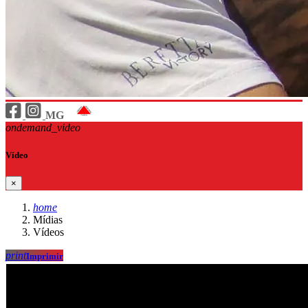
MG
ondemand_video
Vídeo
×
home
Mídias
Vídeos
print
Imprimir